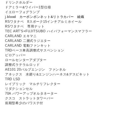
ドリンクホルダー
ドアミラー&ワイパー1型仕様
イエローフォグランプ
j.blood カーボンボンネット&リトラカバー 綾織
RSワタナベ 8スポーク15インチアルミホイール
RSワタナベ 専用ナット
TEC ART'S×FUJITSUBO ハイパフォーマンスマフラー
CARLAND エキマニ
CARLAND 二層式ラジエター
CARLAND 電動ファンキット
TRDベース車高調整式サスペンション
ピロアッパー
ロールセンターアダプター
調整式ラテラルロッド
AE101 20バルブエンジン ファンネル
アネックス 水廻り&エンジンハーネス&デスビキット
TRD LSD
レイブリック マルチリフレクター
リダクションセル
70A パワーアップオルタネーター
クスコ ストラットタワーバー
前期型希少のパワステ付